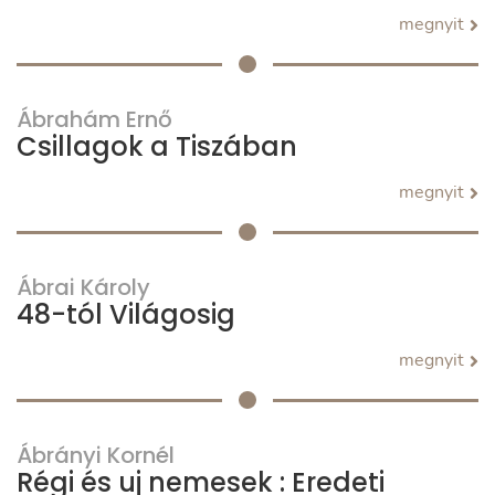
megnyit
Ábrahám Ernő
Csillagok a Tiszában
megnyit
Ábrai Károly
48-tól Világosig
megnyit
Ábrányi Kornél
Régi és uj nemesek : Eredeti