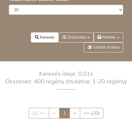
Keresés
Statisztika
Mentés
Szűrők törlése
Keresés ideje: 0,01s
Összesen: 400 regény
(mutatva: 1-20 regény)
(1) <<
<
1
>
>> (20)