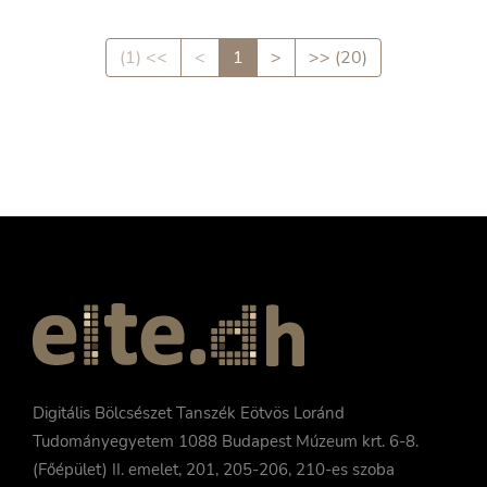
(1) <<
<
1
>
>> (20)
Digitális Bölcsészet Tanszék Eötvös Loránd
Tudományegyetem 1088 Budapest Múzeum krt. 6-8.
(Főépület) II. emelet, 201, 205-206, 210-es szoba