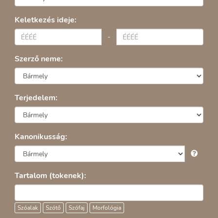
Keletkezés ideje:
-
Szerző neme:
Terjedelem:
Kanonikusság:
Tartalom (tokenek):
Szóalak
Szótő
Szófaj
Morfológia