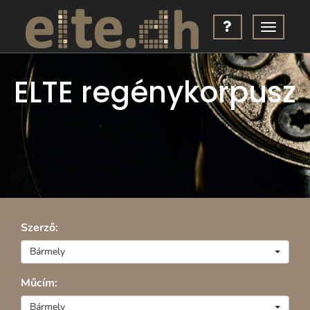
ELTE regénykorpusz
Szerző:
Bármely
Műcím:
Bármely