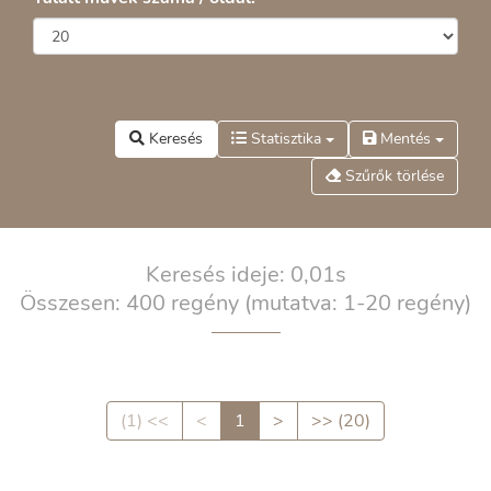
Keresés
Statisztika
Mentés
Szűrők törlése
Keresés ideje: 0,01s
Összesen: 400 regény
(mutatva: 1-20 regény)
(1) <<
<
1
>
>> (20)