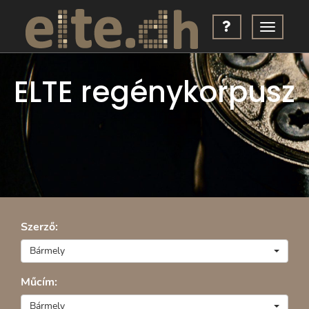
ELTE regénykorpusz
Szerző:
Bármely
Műcím:
Bármely