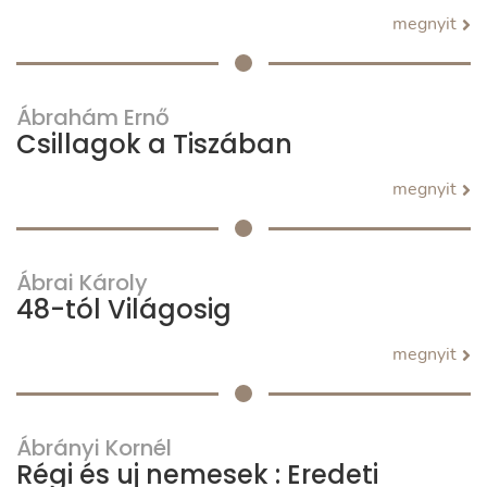
megnyit
Ábrahám Ernő
Csillagok a Tiszában
megnyit
Ábrai Károly
48-tól Világosig
megnyit
Ábrányi Kornél
Régi és uj nemesek : Eredeti