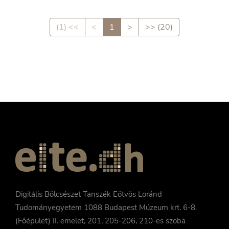
(1) <<
<
1
>
>> (20)
Digitális Bölcsészet Tanszék Eötvös Loránd
Tudományegyetem 1088 Budapest Múzeum krt. 6-8.
(Főépület) II. emelet, 201, 205-206, 210-es szoba