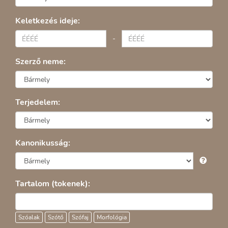
Keletkezés ideje:
-
Szerző neme:
Terjedelem:
Kanonikusság:
Tartalom (tokenek):
Szóalak
Szótő
Szófaj
Morfológia