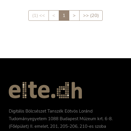
(1) <<
<
1
>
>> (20)
Digitális Bölcsészet Tanszék Eötvös Loránd
Tudományegyetem 1088 Budapest Múzeum krt. 6-8.
(Főépület) II. emelet, 201, 205-206, 210-es szoba