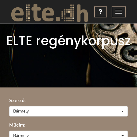
ELTE regénykorpusz
Szerző:
Bármely
Műcím:
Bármely