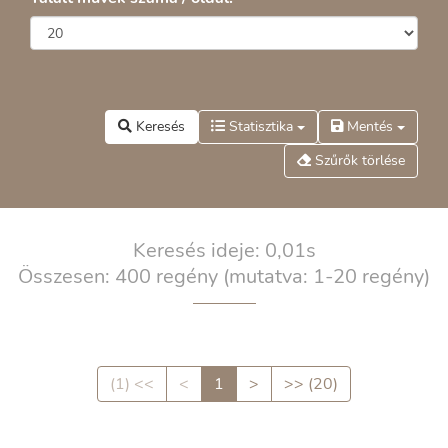
Keresés
Statisztika
Mentés
Szűrők törlése
Keresés ideje: 0,01s
Összesen: 400 regény
(mutatva: 1-20 regény)
(1) <<
<
1
>
>> (20)