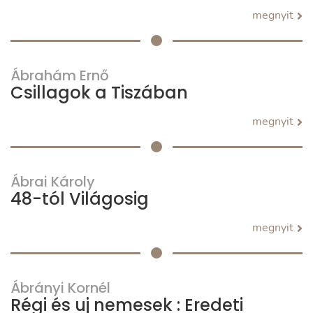
megnyit
Ábrahám Ernő
Csillagok a Tiszában
megnyit
Ábrai Károly
48-tól Világosig
megnyit
Ábrányi Kornél
Régi és uj nemesek : Eredeti